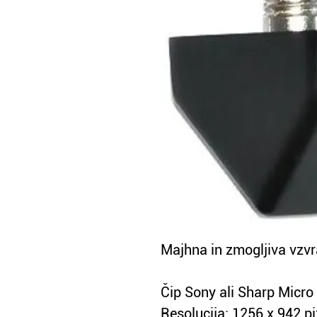
Majhna in zmogljiva vzvr
Čip Sony ali Sharp Micr
Resolucija: 1256 x 942 pi