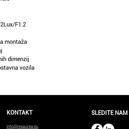
0.2Lux/F1.2
lna montaža
j
nih dimenzij
ostavna vozila
KONTAKT
SLEDITE NAM
info@resaurea.eu