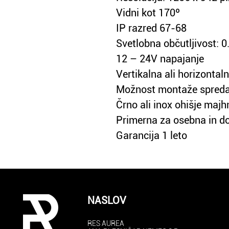
Vidni kot 170º
IP razred 67-68
Svetlobna občutljivost: 
12 – 24V napajanje
Vertikalna ali horizonta
Možnost montaže spreda
Črno ali inox ohišje majh
Primerna za osebna in d
Garancija 1 leto
NASLOV
RES AUREA