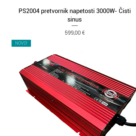
Hiter ogled
PS2004 pretvornik napetosti 3000W- Čisti
sinus
Cena
599,00 €
NOVO!