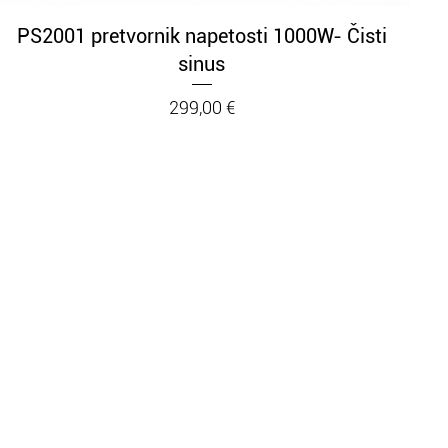
Hiter ogled
PS2001 pretvornik napetosti 1000W- Čisti
sinus
Cena
299,00 €