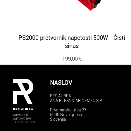
Hiter ogled
PS2000 pretvornik napetosti 500W - Čisti
sinus
Cena
199,00 €
NASLOV
RES AUREA
ANA PLESNIČAR NEMEC S.P.
Prvomajska ulica 37
5000 Nova gorica
ADVANCED
Slovenija
AUTOMOTIVE
TECHNOLOGIES