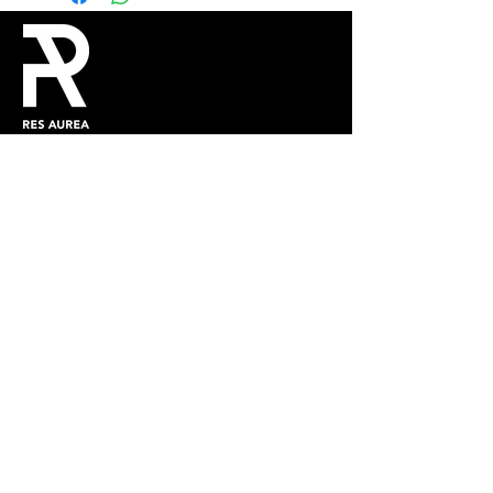
NASLOV
RES AUREA
ANA PLESNIČAR NEMEC S.P.
Prvomajska ulica 37
5000 Nova gorica
Slovenija
KONTAKT
info@resaurea.eu
+386 40 658 630
+386 40 220 337
SLEDITE NAM