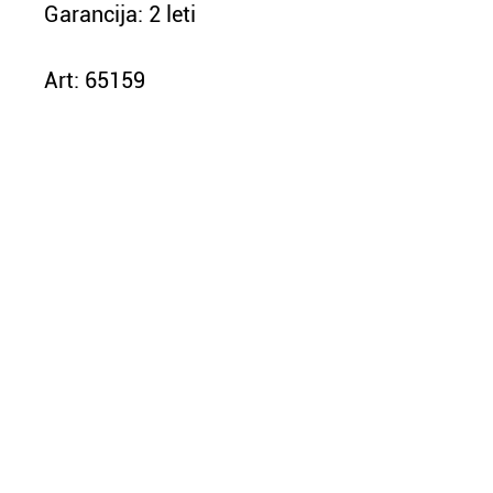
Garancija: 2 leti
Art: 65159
NASLOV
RES AUREA
ANA PLESNIČAR NEMEC S.P.
Prvomajska ulica 37
5000 Nova gorica
Slovenija
KONTAKT
info@resaurea.eu