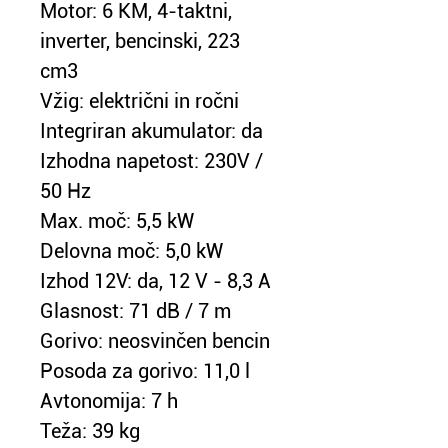
Motor: 6 KM, 4-taktni, 
inverter, bencinski, 223 
cm3
Vžig: električni in ročni
Integriran akumulator: da
Izhodna napetost: 230V / 
50 Hz
Max. moč: 5,5 kW
Delovna moč: 5,0 kW
Izhod 12V: da, 12 V - 8,3 A
Glasnost: 71 dB / 7 m
Gorivo: neosvinčen bencin
Posoda za gorivo: 11,0 l
Avtonomija: 7 h
Teža: 39 kg